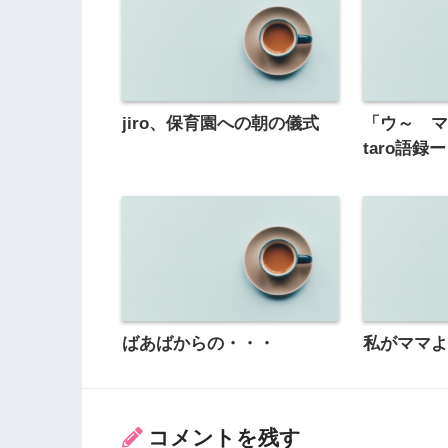
jiro、保育園への朝の儀式
「ウ～ 
taro語録ー
ばあばからの・・・
私がママ
コメントを残す