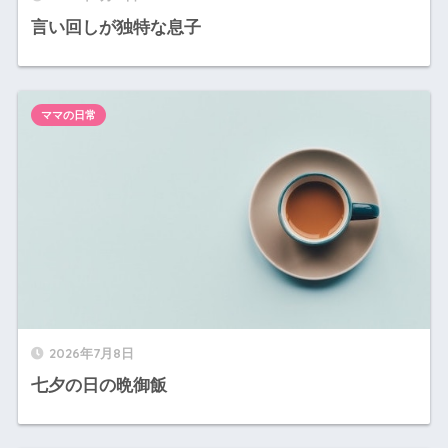
言い回しが独特な息子
ママの日常
2026年7月8日
七夕の日の晩御飯