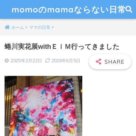
momoのmamaならない日常
ホーム
ママの日常
蜷川実花展withＥｉＭ行ってきました
2025年2月22日
2026年6月5日