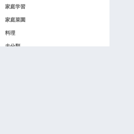
家庭学習
家庭菜園
料理
未分類
次男の事
病気
義実家
趣味
長男の事