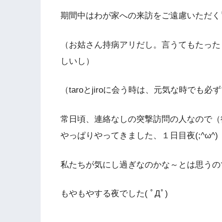
期間中はわが家への来訪をご遠慮いただく
（お姑さん持病アリだし。言うてもたった
しいし）
（taroとjiroに会う時は、元気な時でも
常日頃、連絡なしの突撃訪問の人なので（
やっぱりやってきました、１日目夜(;^ω^)
私たちが気にし過ぎなのかな～とは思うのです
もやもやする夜でした( ﾟДﾟ)