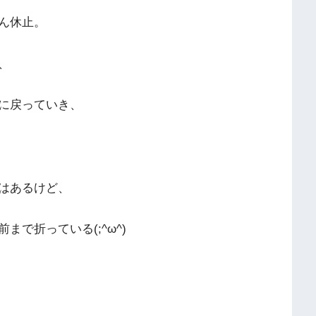
ん休止。
、
に戻っていき、
はあるけど、
で折っている(;^ω^)