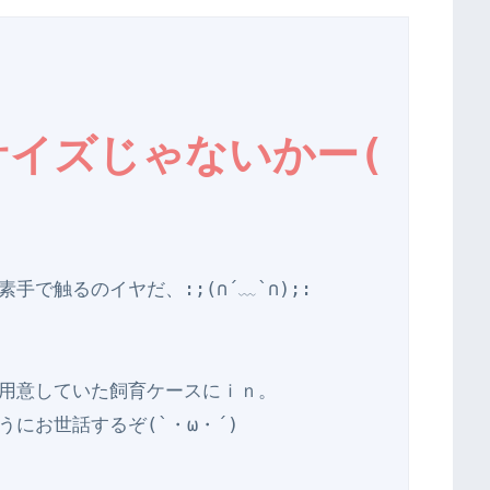
イズじゃないかー( 
で触るのイヤだ、:;(∩´﹏`∩);:

用意していた飼育ケースにｉｎ。

にお世話するぞ(`・ω・´)
