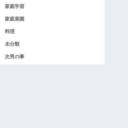
家庭学習
家庭菜園
料理
未分類
次男の事
病気
義実家
趣味
長男の事