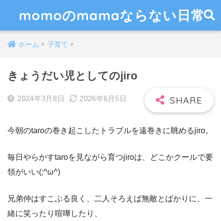
momoのmamaならない日常
ホーム
子育て
きょうだい児としてのjiro
2024年3月8日
2026年6月5日
今朝のtaroの巻き起こしたトラブルを遠巻きに眺めるjiro。
毎日やらかすtaroを見ながら育つjiroは、どこかクールで要
領がいい(;^ω^)
兄弟仲はすこぶる良く、二人そろえば無敵とばかりに、一
緒に笑ったり喧嘩したり、